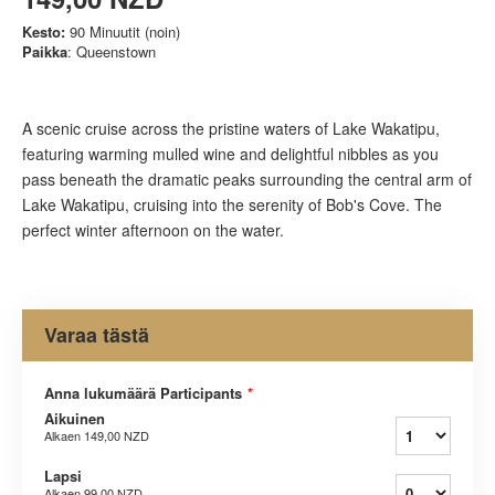
Kesto:
90 Minuutit (noin)
Paikka
: Queenstown
A scenic cruise across the pristine waters of Lake Wakatipu,
featuring warming mulled wine and delightful nibbles as you
pass beneath the dramatic peaks surrounding the central arm of
Lake Wakatipu, cruising into the serenity of Bob's Cove. The
perfect winter afternoon on the water.
Varaa tästä
Anna lukumäärä Participants
*
Aikuinen
Alkaen
149,00 NZD
Lapsi
Alkaen
99,00 NZD