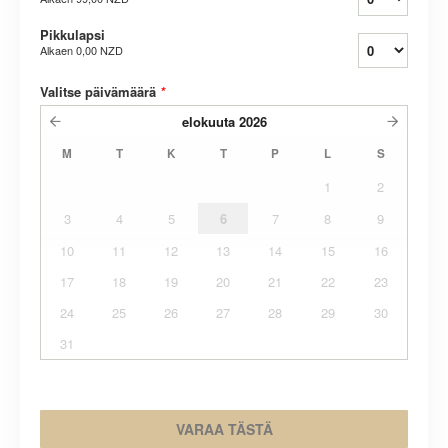
Pikkulapsi
Alkaen
0,00 NZD
Valitse päivämäärä
*
elokuuta
2026
M
T
K
T
P
L
S
1
2
3
4
5
6
7
8
9
10
11
12
13
14
15
16
17
18
19
20
21
22
23
24
25
26
27
28
29
30
31
VARAA TÄSTÄ